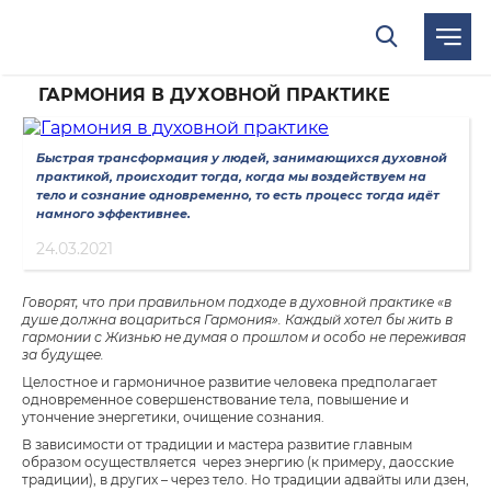
Главная
/
Материалы
/
Статьи
/
Гармония в духовной практике
назад
ГАРМОНИЯ В ДУХОВНОЙ ПРАКТИКЕ
Быстрая трансформация у людей, занимающихся духовной
практикой, происходит тогда, когда мы воздействуем на
тело и сознание одновременно, то есть процесс тогда идёт
намного эффективнее.
24.03.2021
Говорят, что при правильном подходе в духовной практике «в
душе должна воцариться Гармония». Каждый хотел бы жить в
гармонии с Жизнью не думая о прошлом и особо не переживая
за будущее.
Целостное и гармоничное развитие человека предполагает
одновременное совершенствование тела, повышение и
утончение энергетики, очищение сознания.
В зависимости от традиции и мастера развитие главным
образом осуществляется через энергию (к примеру, даосские
традиции), в других – через тело. Но традиции адвайты или дзен,