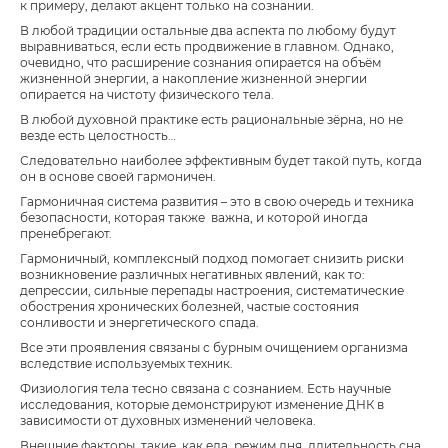
к примеру, делают акцент только на сознании.
В любой традиции остальные два аспекта по любому будут
выравниваться, если есть продвижение в главном. Однако,
очевидно, что расширение сознания опирается на объём
жизненной энергии, а накопление жизненной энергии
опирается на чистоту физического тела.
В любой духовной практике есть рациональные зёрна, но не
везде есть целостность…
Следовательно наиболее эффективным будет такой путь, когда
он в основе своей гармоничен.
Гармоничная система развития – это в свою очередь и техника
безопасности, которая также важна, и которой иногда
пренебрегают.
Гармоничный, комплексный подход помогает снизить риски
возникновение различных негативных явлений, как то:
депрессии, сильные перепады настроения, систематические
обострения хронических болезней, частые состояния
сонливости и энергетического спада.
Все эти проявления связаны с бурным очищением организма
вследствие используемых техник.
Физиология тела тесно связана с сознанием. Есть научные
исследования, которые демонстрируют изменение ДНК в
зависимости от духовных изменений человека.
Внешние факторы, такие, как еда, режим дня, длительность сна,