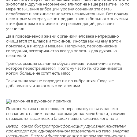
экология и другие несомненно влияют на наше развитие. Но по
мере повышения вибраций, уровня сознания эта связь
ослабевает и влияние становится незначительным. Вот почему
некоторые мастера уже не придают такого большого значения
этим факторам в отличие от их рекомендаций для своих
учеников.
Да в повседневной жизни организм человека непрерывно
очищается от шлаков и токсинов. Иногда мы мы ему в этом
помогаем, а иногда и мешаем. Например, периодические
голодания, вегетарианство всегда полезны для духовных
искателей.
Трансформация сознания обуславливает изменения в теле,
которое перестраивается. Поэтому часто те, кто занимается
йогой, больше не хотят есть мясо.
Такая пища уже не подходит им по вибрациям. Сюда же
добавляются и алкоголь с сигаретами.
Психосоматика подтверждает неразрывную связь нашего
сознания с нашим телом: все эмоциональные блоки, зажимы
отражаются в зажимах и блоках нашего физического тела.
Вывод: самая быстрая трансформация у духовных искателей
происходит при одновременном воздействии на тело, энергию
и сознание. В этом и будет гармония в нашем эволюционном